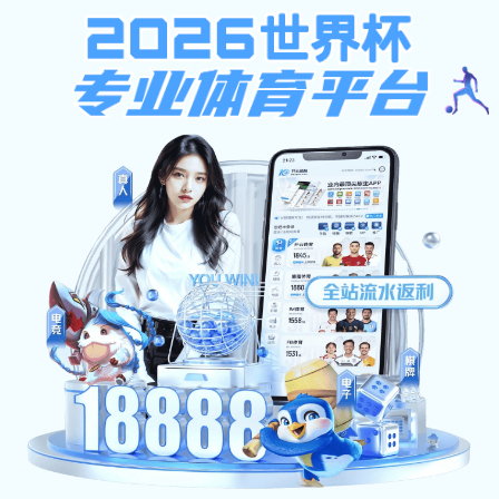
韦德(WEIDE)游戏机app下载-韦德世界杯（中国）
韦德(WEIDE)游戏机app下载-韦德世界杯（中国）:
韦德(WEIDE)游戏机app下载-韦德世界杯
（中国）: